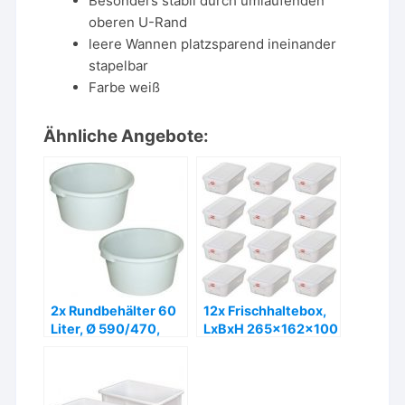
Besonders stabil durch umlaufenden
oberen U-Rand
leere Wannen platzsparend ineinander
stapelbar
Farbe weiß
Ähnliche Angebote:
2x Rundbehälter 60
12x Frischhaltebox,
Liter, Ø 590/470,
LxBxH 265x162x100
(PE-HD, weiß – ab
mm, 2,8 Liter,
108,- €
Gastronomiequalität
– ab 71,- €