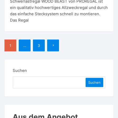
Schwerlastregal WOOD BEAST von PROREGAL ist
ein qualitativ hochwertiges Allzweckregal und durch
das einfache Stecksystem schnell zu montieren.
Das Regal
Seitennummerierung
1
…
3
der
Beiträge
Suchen
Suchen
Aus dem Angebot