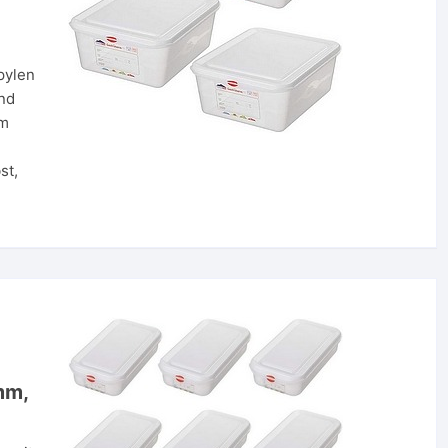
pylen
und
em
st,
mm,