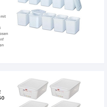
 mit
B
dosen
ünf
en
2
50