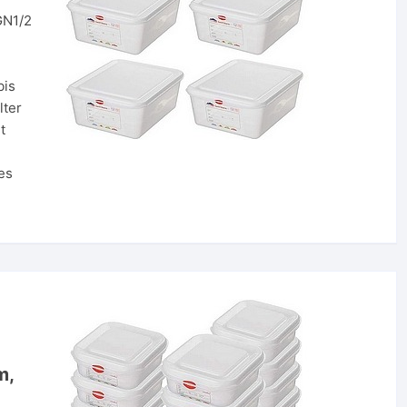
GN1/2
bis
lter
t
es
m,