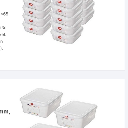
2x65
eiße
kel.
en
).
 mm,