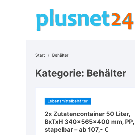
Zum
Inhalt
springen
Start
Behälter
Kategorie:
Behälter
Lebensmittelbehälter
2x Zutatencontainer 50 Liter,
BxTxH 340x565x400 mm, PP,
stapelbar – ab 107,- €