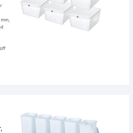
r
0 mm,
nd
off
,