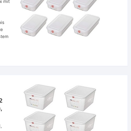
x mit
bis
te
stem
2
,
,