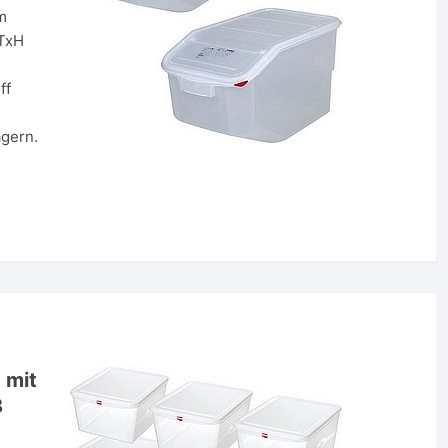
m
xTxH
ff
agern.
 mit
8