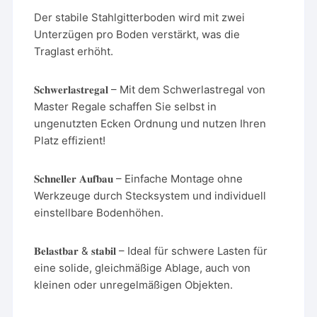
Der stabile Stahlgitterboden wird mit zwei
Unterzügen pro Boden verstärkt, was die
Traglast erhöht.
𝐒𝐜𝐡𝐰𝐞𝐫𝐥𝐚𝐬𝐭𝐫𝐞𝐠𝐚𝐥 – Mit dem Schwerlastregal von
Master Regale schaffen Sie selbst in
ungenutzten Ecken Ordnung und nutzen Ihren
Platz effizient!
𝐒𝐜𝐡𝐧𝐞𝐥𝐥𝐞𝐫 𝐀𝐮𝐟𝐛𝐚𝐮 – Einfache Montage ohne
Werkzeuge durch Stecksystem und individuell
einstellbare Bodenhöhen.
𝐁𝐞𝐥𝐚𝐬𝐭𝐛𝐚𝐫 & 𝐬𝐭𝐚𝐛𝐢𝐥 – Ideal für schwere Lasten für
eine solide, gleichmäßige Ablage, auch von
kleinen oder unregelmäßigen Objekten.