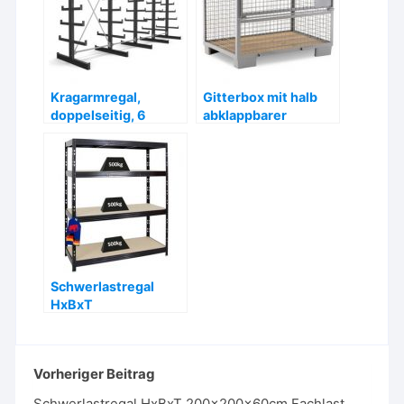
Kragarmregal,
Gitterbox mit halb
doppelseitig, 6
abklappbarer
absteigende Ebenen,
Längswand – ab
BxHxT
305,55 €
5200x2000x500
mm – ab 1429,99 €
Schwerlastregal
HxBxT
180x160x60cm
Fachlast 500 kg, 4
Ebenen – ab 169,- €
Vorheriger Beitrag
Schwerlastregal HxBxT 200x200x60cm Fachlast