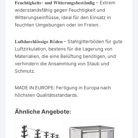
𝐅𝐞𝐮𝐜𝐡𝐭𝐢𝐠𝐤𝐞𝐢𝐭𝐬- 𝐮𝐧𝐝 𝐖𝐢𝐭𝐭𝐞𝐫𝐮𝐧𝐠𝐬𝐛𝐞𝐬𝐭ä𝐧𝐝𝐢𝐠 – Extrem
widerstandsfähig gegen Feuchtigkeit und
Witterungseinflüsse, ideal für den Einsatz in
feuchten Umgebungen oder im Freien.
𝐋𝐮𝐟𝐭𝐝𝐮𝐫𝐜𝐡𝐥ä𝐬𝐬𝐢𝐠𝐞 𝐁ö𝐝𝐞𝐧 – Stahlgitterböden für gute
Luftzirkulation, bestens für die Lagerung von
Materialien, die eine Belüftung benötigen, und
verhindern die Ansammlung von Staub und
Schmutz.
MADE IN EUROPE: Fertigung in Europa nach
höchsten Qualitätsstandards.
Ähnliche Angebote: