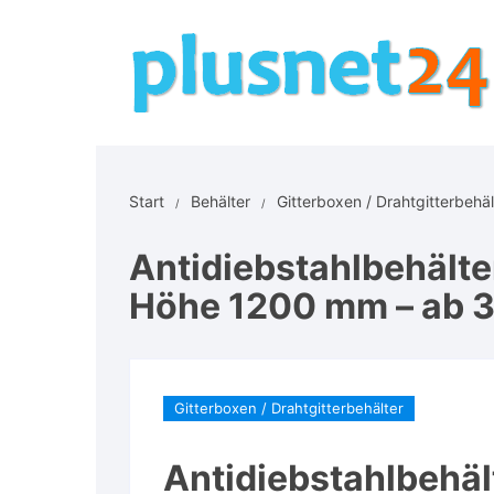
Zum
Inhalt
springen
Start
Behälter
Gitterboxen / Drahtgitterbehäl
Antidiebstahlbehälter 
Höhe 1200 mm – ab 3
Gitterboxen / Drahtgitterbehälter
Antidiebstahlbehält