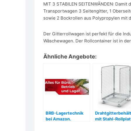
MIT 3 STABILEN SEITENWÄNDEN: Damit die 
Transportwagen 3 Seitengitter, 1 Oberseite
sowie 2 Bockrollen aus Polypropylen mi
Der Gitterrollwagen ist perfekt für die In
Wäschewagen. Der Rollcontainer ist in der
Ähnliche Angebote:
BRB-Lagertechnik
Drahtgitterbehäl
bei Amazon.
mit Stahl-Rollplat
3-seitig, Nutzhö
1020 mm – ab 296