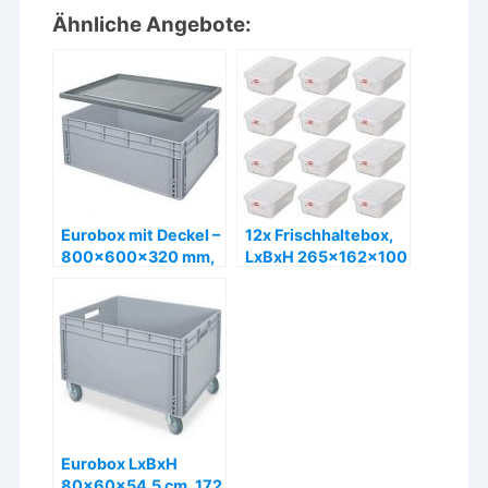
Ähnliche Angebote:
Eurobox mit Deckel –
12x Frischhaltebox,
800x600x320 mm,
LxBxH 265x162x100
130 Liter – ab 125,- €
mm, 2,8 Liter,
Gastronomiequalität
– ab 71,- €
Eurobox LxBxH
80x60x54,5 cm, 172