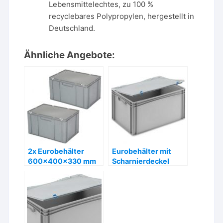
Lebensmittelechtes, zu 100 %
recyclebares Polypropylen, hergestellt in
Deutschland.
Ähnliche Angebote:
2x Eurobehälter
Eurobehälter mit
600x400x330 mm
Scharnierdeckel
mit Deckel, PE-HD
60x40x33 cm – ab
grau – ab 86,- €
40,95 €