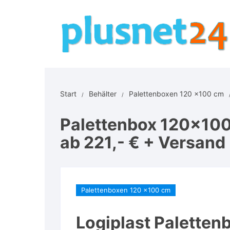
Zum
Inhalt
springen
Start
Behälter
Palettenboxen 120 x100 cm
Palettenbox 120x100x
ab 221,- € + Versand
Palettenboxen 120 x100 cm
Logiplast Paletten