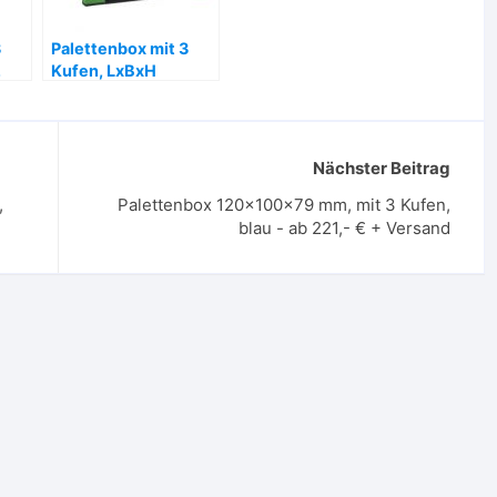
3
Palettenbox mit 3
,
Kufen, LxBxH
120x80x85 cm, grün
+
– ab 320,- €
Nächster Beitrag
,
Palettenbox 120x100x79 mm, mit 3 Kufen,
blau - ab 221,- € + Versand