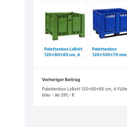
Palettenbox LxBxH
Palettenbox
120x80x85 cm, 4
120x100x79 mm
Füße, grün – ab 291,-
mit 3 Kufen, blau 
€
221,- € + Versand
Vorheriger Beitrag
Palettenbox LxBxH 120x80x85 cm, 4 Füße
blau - ab 291,- €