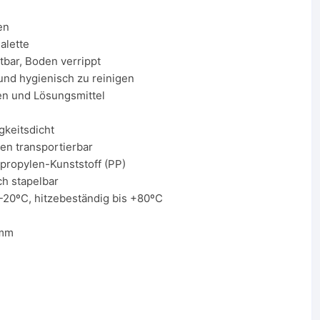
en
alette
bar, Boden verrippt
und hygienisch zu reinigen
en und Lösungsmittel
gkeitsdicht
en transportierbar
propylen-Kunststoff (PP)
ch stapelbar
 -20ºC, hitzebeständig bis +80ºC
 mm