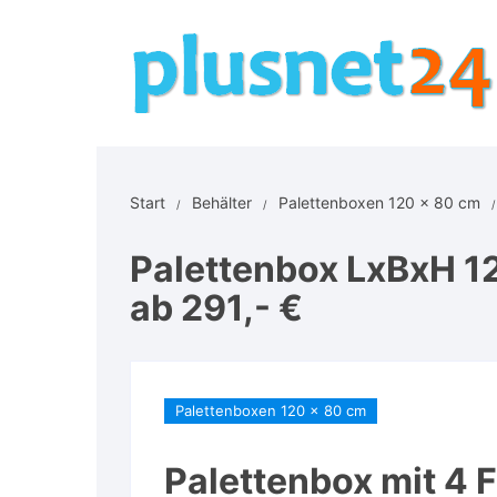
Zum
Inhalt
springen
Start
Behälter
Palettenboxen 120 x 80 cm
Palettenbox LxBxH 1
ab 291,- €
Palettenboxen 120 x 80 cm
Palettenbox mit 4 