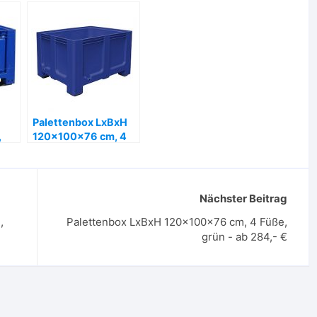
Palettenbox LxBxH
,
120x100x76 cm, 4
– ab
Füße, blau – ab 284,-
€
Nächster Beitrag
,
Palettenbox LxBxH 120x100x76 cm, 4 Füße,
grün - ab 284,- €