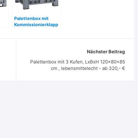
Palettenbox mit
Kommissionierklapp
app
e , 120x80x85 cm, 4
k –
Füße – ab 336,- €
Nächster Beitrag
Palettenbox mit 3 Kufen, LxBxH 120x80x85
cm , lebensmittelecht - ab 320,- €