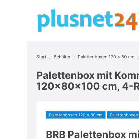
Zum
Inhalt
springen
Start
Behälter
Palettenboxen 120 x 80 cm
Palettenbox mit Komm
120x80x100 cm, 4-Ro
Palettenboxen 120 x 80 cm
Palettenboxen 
BRB Palettenbox mi