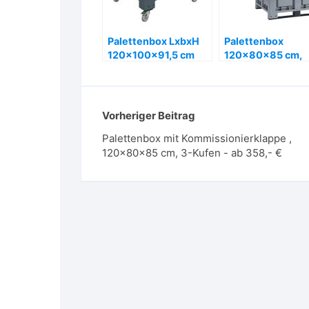
Palettenbox LxbxH
Palettenbox
120x100x91,5 cm
120x80x85 cm,
mit 4 Lenkrollen,
Kommissionierkl
lebensmittelecht –
e, 2 Kufen, 2 Stüc
ab 380,- €
ab 485,- €
Vorheriger Beitrag
Palettenbox mit Kommissionierklappe ,
120x80x85 cm, 3-Kufen - ab 358,- €