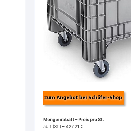
Mengenrabatt – Preis pro St.
ab 1 (St.) – 427,21 €