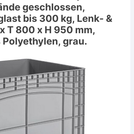
ände geschlossen,
last bis 300 kg, Lenk- &
 x T 800 x H 950 mm,
 Polyethylen, grau.