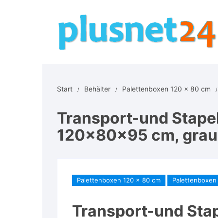
Zum
Inhalt
springen
Start
Behälter
Palettenboxen 120 x 80 cm
Transport-und Stapel
120x80x95 cm, grau 
Palettenboxen 120 x 80 cm
Palettenboxen 
Transport-und Sta